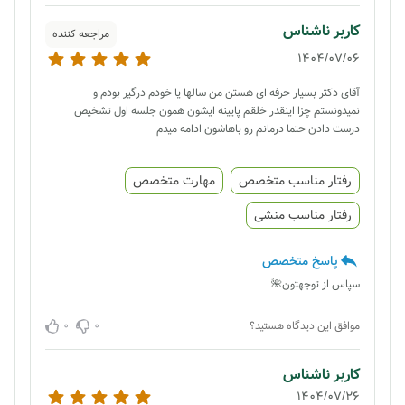
کاربر ناشناس
مراجعه کننده
1404/07/06
آقای دکتر بسیار حرفه ای هستن من سالها یا خودم درگیر بودم و
نمیدونستم چزا اینقدر خلقم پایینه ایشون همون جلسه اول تشخیص
درست دادن حتما درمانم رو باهاشون ادامه میدم
رفتار مناسب متخصص
مهارت متخصص
رفتار مناسب منشی
پاسخ متخصص
سپاس از توجهتون🌺
0
0
موافق این دیدگاه هستید؟
کاربر ناشناس
1404/07/26