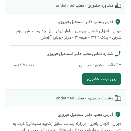
مشاوره حضوری - مطب undefined
آدرس مطب
دکتر اسماعیل فیروزی
:
تهران - انتهای خیابان پیروزی - بلوار ابوذر - پل چهارم - نبش زمزم
شرقی - پلاک 393 - طبقه 3 - مرکز جویای آرامش
شماره تماس مطب
دکتر اسماعیل فیروزی
45
دقیقه
مشاوره حضوری
۹۵۰٬۰۰۰
تومان
رزرو نوبت حضوری
مشاوره حضوری - مطب undefined
آدرس مطب
دکتر اسماعیل فیروزی
:
تهران - اتوبان باقری - بزرگراه رسالت سابق (شهید سلیمانی) غرب به
شرق - بعد از چهارراه تیرانداز - ایستگاه مترو تهرانپارس - خیابان