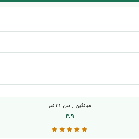
میانگین از بین
22
نفر
4.9