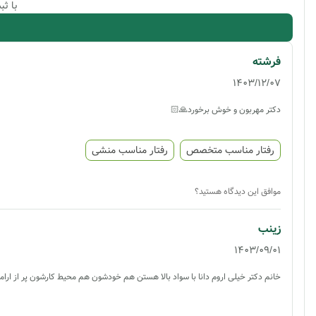
با ث
فرشته
1403/12/07
دکتر مهربون و خوش برخورد🙏🏻
رفتار مناسب متخصص
رفتار مناسب منشی
موافق این دیدگاه هستید؟
زینب
1403/09/01
خانم دکتر خیلی اروم دانا با سواد بالا هستن هم خودشون هم محیط کارشون پر از ارا