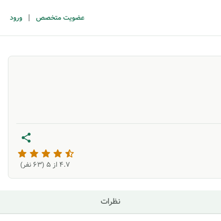
|
عضویت متخصص
ورود
4.7
از ۵ (
63
نفر)
نظرات