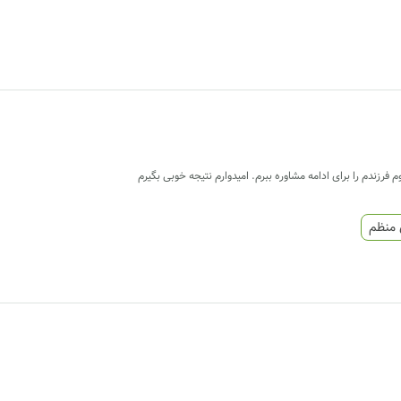
رزندم را برای ادامه مشاوره ببرم. امیدوارم نتیجه خوبی بگیرم
 منظم