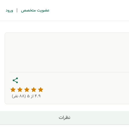
|
عضویت متخصص
ورود
4.9
از ۵ (
88
نفر)
نظرات