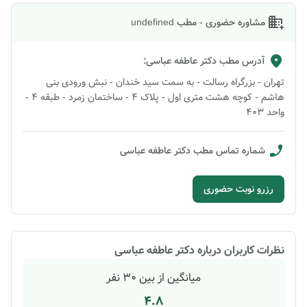
مشاوره حضوری - مطب undefined
آدرس مطب
دکتر عاطفه عباسی
:
تهران - بزرگراه رسالت - به سمت سید خندان - نبش ورودی بنی
هاشم - کوچه هشت متری اول - پلاک 4 - ساختمان زمرد - طبقه 4 -
واحد 403
شماره تماس مطب
دکتر عاطفه عباسی
رزرو نوبت حضوری
نظرات کاربران درباره
دکتر عاطفه عباسی
میانگین از بین
30
نفر
4.8