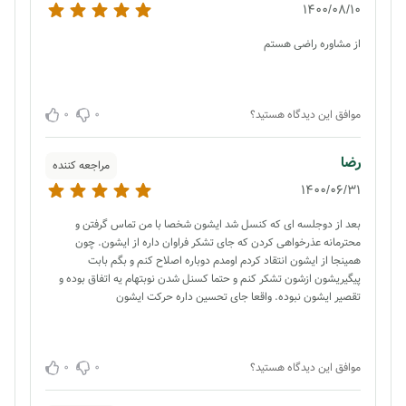
1400/08/10
از مشاوره راضی هستم
0
0
موافق این دیدگاه هستید؟
رضا
مراجعه کننده
1400/06/31
بعد از دوجلسه ای که کنسل شد ایشون شخصا با من تماس گرفتن و
محترمانه عذرخواهی کردن که جای تشکر فراوان داره از ایشون. چون
همینجا از ایشون انتقاد کردم اومدم دوباره اصلاح کنم و بگم بابت
پیگیریشون ازشون تشکر کنم و حتما کسنل شدن نوبتهام یه اتفاق بوده و
تقصیر ایشون نبوده. واقعا جای تحسین داره حرکت ایشون
0
0
موافق این دیدگاه هستید؟