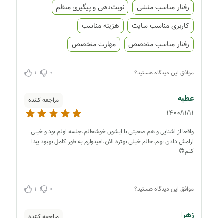
رفتار مناسب منشی
نوبت‌دهی و پیگیری منظم
کاربری مناسب سایت
هزینه مناسب
رفتار مناسب متخصص
مهارت متخصص
1
0
موافق این دیدگاه هستید؟
عطیه
مراجعه کننده
1400/11/11
واقعا از اشنایی و هم صحبتی با ایشون خوشحالم.جلسه اولم بود و خیلی
ارامش دادن بهم.حالم خیلی بهتره الان.امیدوارم به طور کامل بهبود پیدا
کنم😍
1
0
موافق این دیدگاه هستید؟
زهرا
مراجعه کننده