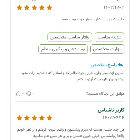
1403/11/03
جلسات من با ایشان بسیار خوب بود و مفید
هزینه مناسب
رفتار مناسب متخصص
مهارت متخصص
نوبت‌دهی و پیگیری منظم
پاسخ متخصص
ممنون ازت ساراجان، خیلی خوشحالم که جلساتی که داشتیم برات مفید
بوده و بهترینارو برات آرزو میکنم.
0
0
موافق این دیدگاه هستید؟
کاربر ناشناس
1403/04/14
من چند جلسه هست که میرم پیششون و واقعا نتیجه گرفتم و از نظر خودم
واقعا روانشناس خیلی خوبی هستن و برای هر سنی هم مناسبه